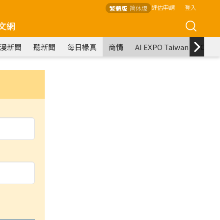
評估申請
登入
繁體版
简体版
文網
漫新聞
聽新聞
每日椽真
商情
AI EXPO Taiwan
COM