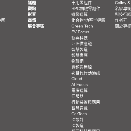
議題
車用零組件
Colley &
觀點
HPC關鍵零組件
名家專
影音
邊緣運算
科技行
中國
商情
化合物/功率半導體
作者群
展會專區
Green Tech
關於專
EV Focus
新興科技
亞洲供應鏈
智慧製造
智慧家庭
物聯網
寬頻與無線
次世代行動通訊
Cloud
AI Focus
電腦運算
伺服器
行動裝置與應用
智慧穿戴
CarTech
IC設計
IC製造