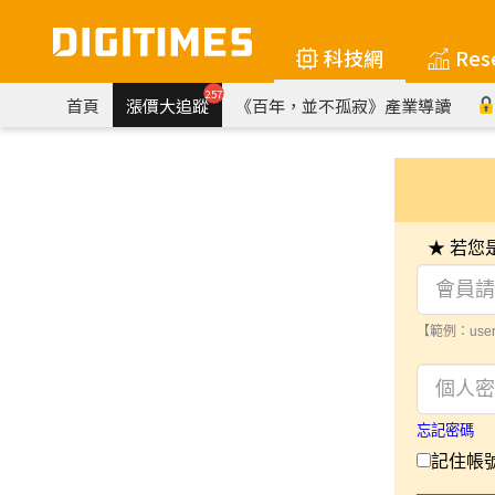
科技網
Res
257
首頁
漲價大追蹤
《百年，並不孤寂》產業導讀
★ 若
【範例：user
忘記密碼
記住帳