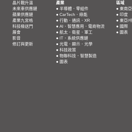
晶片戰升溫
產業
區域
未來車供應鏈
●
半導體．零組件
●
東南亞
蘋果供應鏈
●
CarTech．綠能
●
印度
產業九宮格
●
行動．通訊．XR
●
東亞/
科技椽送門
●
AI．智慧應用．電商物流
●
國際
展會
●
航太．衛星．軍工
●
圖表
影音
●
IT．系統供應鏈
修訂與更新
●
光電．顯示．光學
●
科技政策
●
物聯科技．智慧製造
●
圖表