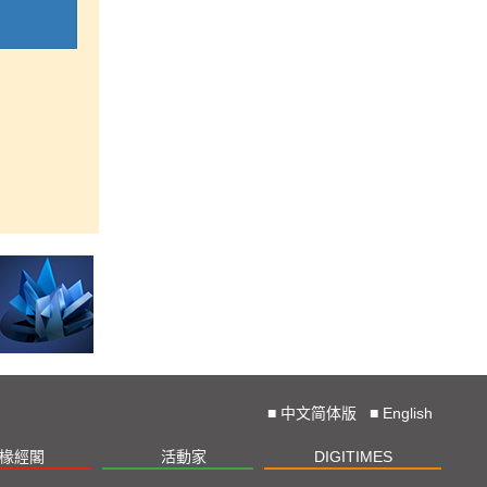
■
中文简体版
■
English
椽經閣
活動家
DIGITIMES