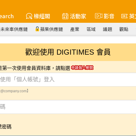
earch
椽經閣
活動家
影音
英
未來車供應鏈
蘋果供應鏈
產業
區域
議題
觀點
歡迎使用 DIGITIMES 會員
您是第一次使用會員資料庫，請點選
@company.com】
號密碼