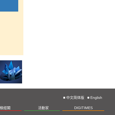
■
中文简体版
■
English
椽經閣
活動家
DIGITIMES