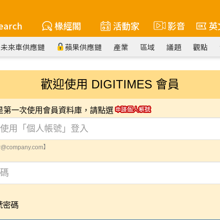
earch
椽經閣
活動家
影音
英
未來車供應鏈
蘋果供應鏈
產業
區域
議題
觀點
歡迎使用 DIGITIMES 會員
您是第一次使用會員資料庫，請點選
@company.com】
號密碼