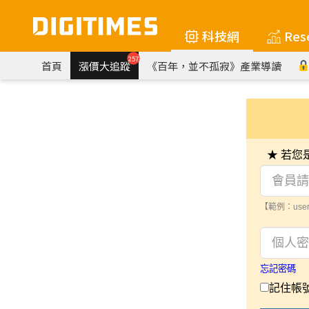
科技網
Res
257
首頁
漲價大追蹤
《百年，並不孤寂》產業導讀
★ 若
【範例：user
忘記密碼
記住帳