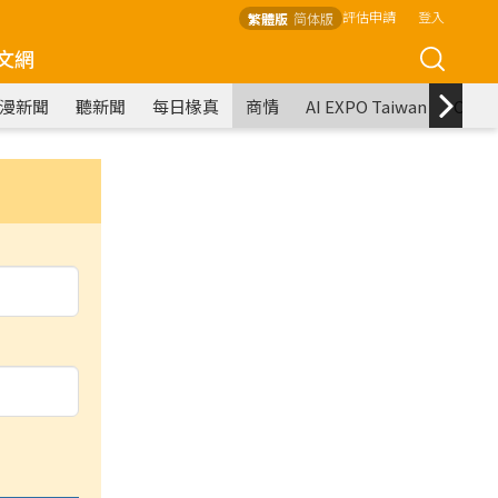
評估申請
登入
繁體版
简体版
文網
漫新聞
聽新聞
每日椽真
商情
AI EXPO Taiwan
COM