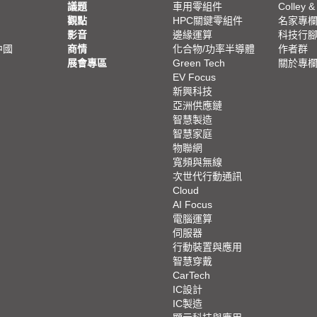
議題
車用零組件
Colley &
觀點
HPC關鍵零組件
名家專
影音
邊緣運算
科技行
中國
商情
化合物/功率半導體
作者群
展會專區
Green Tech
關於專
EV Focus
新興科技
亞洲供應鏈
智慧製造
智慧家庭
物聯網
寬頻與無線
次世代行動通訊
Cloud
AI Focus
電腦運算
伺服器
行動裝置與應用
智慧穿戴
CarTech
IC設計
IC製造