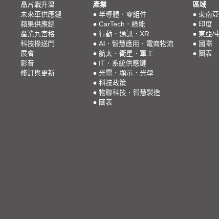
晶片戰升溫
產業
區域
未來車供應鏈
●
半導體．零組件
●
東南亞
蘋果供應鏈
●
CarTech．綠能
●
印度
產業九宮格
●
行動．通訊．XR
●
東亞/
科技椽送門
●
AI．智慧應用．電商物流
●
國際
展會
●
航太．衛星．軍工
●
圖表
影音
●
IT．系統供應鏈
修訂與更新
●
光電．顯示．光學
●
科技政策
●
物聯科技．智慧製造
●
圖表