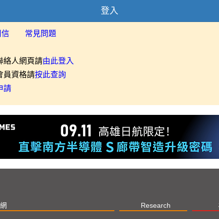
登入
用信
常見問題
聯絡人網頁請
由此登入
會員資格請
按此查詢
申請
網
Research