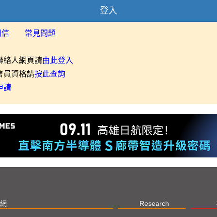
登入
用信
常見問題
聯絡人網頁請
由此登入
會員資格請
按此查詢
申請
網
Research