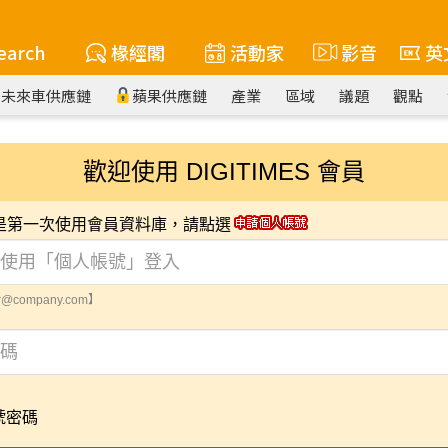
earch
椽經閣
活動家
影音
英
未來車供應鏈
蘋果供應鏈
產業
區域
議題
觀點
歡迎使用 DIGITIMES 會員
您是第一次使用會員資料庫，請點選
@company.com】
號密碼