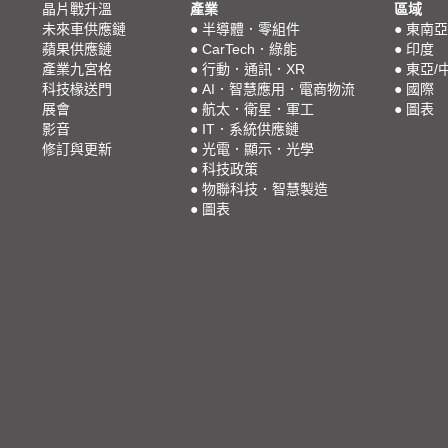
晶片戰升溫
產業
區域
未來車供應鏈
●
半導體．零組件
●
東南亞
蘋果供應鏈
●
CarTech．綠能
●
印度
產業九宮格
●
行動．通訊．XR
●
東亞/
科技椽送門
●
AI．智慧應用．電商物流
●
國際
展會
●
航太．衛星．軍工
●
圖表
影音
●
IT．系統供應鏈
修訂與更新
●
光電．顯示．光學
●
科技政策
●
物聯科技．智慧製造
●
圖表