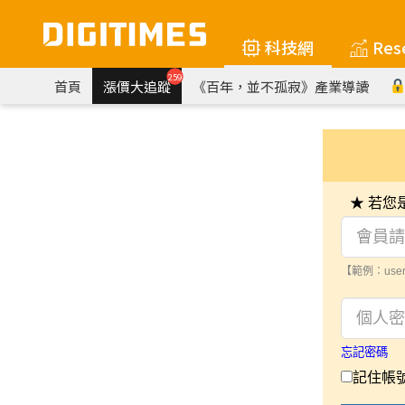
科技網
Res
259
首頁
漲價大追蹤
《百年，並不孤寂》產業導讀
★ 若
【範例：user
忘記密碼
記住帳