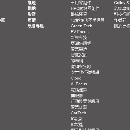
議題
車用零組件
Colley &
觀點
HPC關鍵零組件
名家專
影音
邊緣運算
科技行
中國
商情
化合物/功率半導體
作者群
展會專區
Green Tech
關於專
EV Focus
新興科技
亞洲供應鏈
智慧製造
智慧家庭
物聯網
寬頻與無線
次世代行動通訊
Cloud
AI Focus
電腦運算
伺服器
行動裝置與應用
智慧穿戴
CarTech
IC設計
IC製造