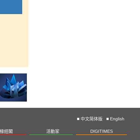
■
中文简体版
■
English
椽經閣
活動家
DIGITIMES