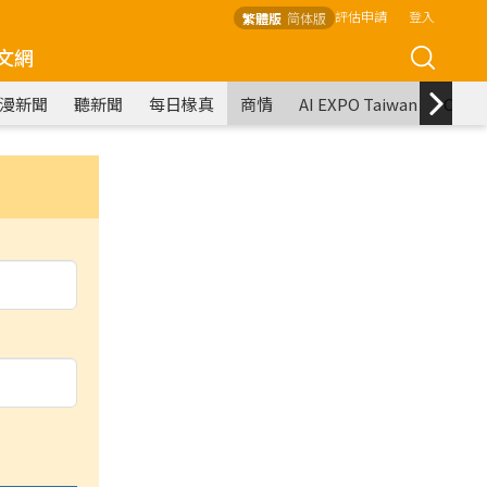
評估申請
登入
繁體版
简体版
文網
漫新聞
聽新聞
每日椽真
商情
AI EXPO Taiwan
COM