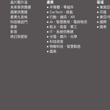
晶片戰升溫
產業
區域
未來車供應鏈
●
半導體．零組件
●
東南亞
蘋果供應鏈
●
CarTech．綠能
●
印度
產業九宮格
●
行動．通訊．XR
●
東亞/
科技椽送門
●
AI．智慧應用．電商物流
●
國際
展會
●
航太．衛星．軍工
●
圖表
影音
●
IT．系統供應鏈
修訂與更新
●
光電．顯示．光學
●
科技政策
●
物聯科技．智慧製造
●
圖表