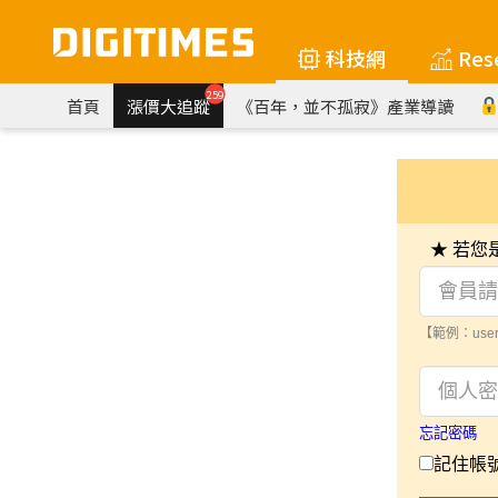
科技網
Res
259
首頁
漲價大追蹤
《百年，並不孤寂》產業導讀
★ 若
【範例：user
忘記密碼
記住帳