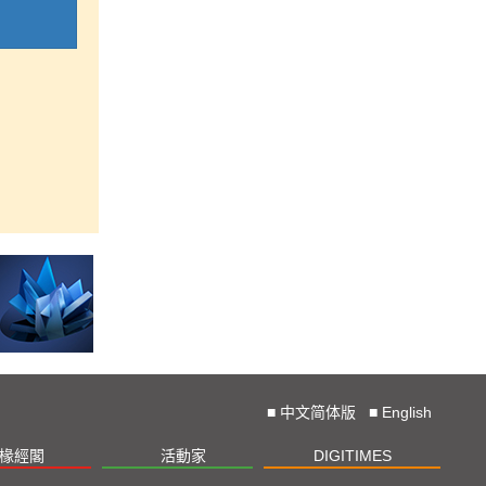
■
中文简体版
■
English
椽經閣
活動家
DIGITIMES