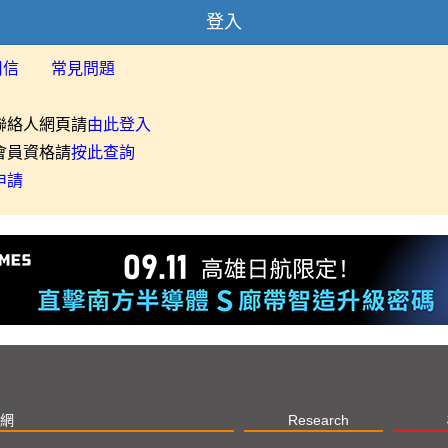
登入
用信
常見問題
聯絡人網頁請
由此登入
會員資格請
按此查詢
申請
網
Research