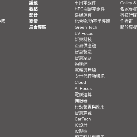
議題
車用零組件
Colley &
觀點
HPC關鍵零組件
名家專
影音
邊緣運算
科技行
中國
商情
化合物/功率半導體
作者群
展會專區
Green Tech
關於專
EV Focus
新興科技
亞洲供應鏈
智慧製造
智慧家庭
物聯網
寬頻與無線
次世代行動通訊
Cloud
AI Focus
電腦運算
伺服器
行動裝置與應用
智慧穿戴
CarTech
IC設計
IC製造