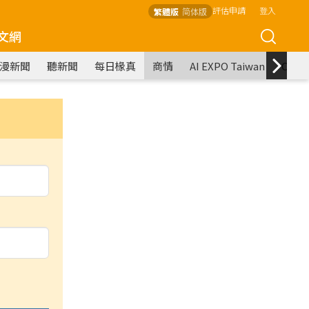
評估申請
登入
繁體版
简体版
文網
漫新聞
聽新聞
每日椽真
商情
AI EXPO Taiwan
COM