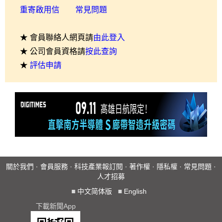
重寄啟用信
常見問題
★ 會員聯絡人網頁請
由此登入
★ 公司會員資格請
按此查詢
★
評估申請
關於我們
·
會員服務
·
科技產業報訂閱
·
著作權
·
隱私權
·
常見問題
·
人才招募
■
中文简体版
■
English
下載新聞App