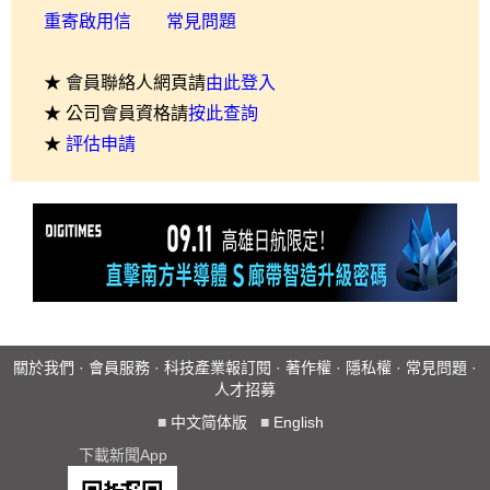
重寄啟用信
常見問題
★ 會員聯絡人網頁請
由此登入
★ 公司會員資格請
按此查詢
★
評估申請
關於我們
·
會員服務
·
科技產業報訂閱
·
著作權
·
隱私權
·
常見問題
·
人才招募
■
中文简体版
■
English
下載新聞App