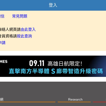
登入
用信
常見問題
聯絡人網頁請
由此登入
會員資格請
按此查詢
申請
網
Research