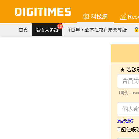
科技網
Res
257
首頁
漲價大追蹤
《百年，並不孤寂》產業導讀
★ 若
【範例：user
忘記密碼
記住帳