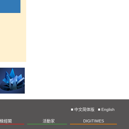
■
中文简体版
■
English
椽經閣
活動家
DIGITIMES