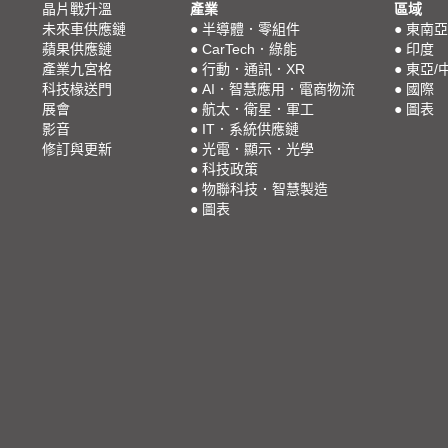
晶片戰升溫
產業
區域
未來車供應鏈
●
半導體．零組件
●
東南亞
蘋果供應鏈
●
CarTech．綠能
●
印度
產業九宮格
●
行動．通訊．XR
●
東亞/
科技椽送門
●
AI．智慧應用．電商物流
●
國際
展會
●
航太．衛星．軍工
●
圖表
影音
●
IT．系統供應鏈
修訂與更新
●
光電．顯示．光學
●
科技政策
●
物聯科技．智慧製造
●
圖表