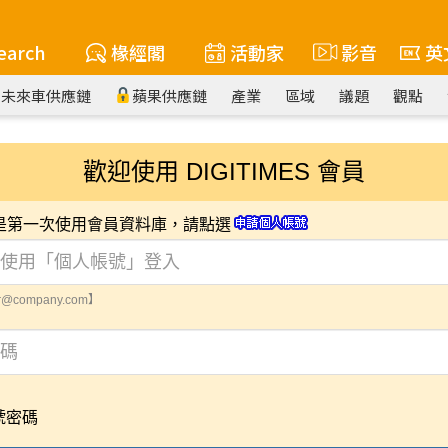
earch
椽經閣
活動家
影音
英
未來車供應鏈
蘋果供應鏈
產業
區域
議題
觀點
歡迎使用 DIGITIMES 會員
您是第一次使用會員資料庫，請點選
@company.com】
號密碼