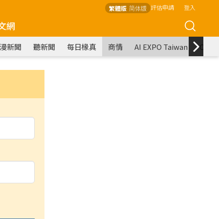
評估申請
登入
繁體版
简体版
文網
漫新聞
聽新聞
每日椽真
商情
AI EXPO Taiwan
COM