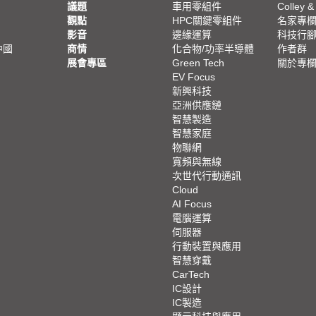
議題
車用零組件
Colley &
觀點
HPC關鍵零組件
名家專
影音
邊緣運算
科技行
中國
商情
化合物/功率半導體
作者群
展會專區
Green Tech
關於專
EV Focus
新興科技
亞洲供應鏈
智慧製造
智慧家庭
物聯網
寬頻與無線
次世代行動通訊
Cloud
AI Focus
電腦運算
伺服器
行動裝置與應用
智慧穿戴
CarTech
IC設計
IC製造