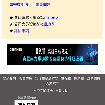
重寄啟用信
常見問題
★ 會員聯絡人網頁請
由此登入
★ 公司會員資格請
按此查詢
★
評估申請
關於我們
·
會員服務
·
科技產業報訂閱
·
著作權
·
隱私權
·
常見問題
·
人才招募
■
中文简体版
■
English
下載新聞App