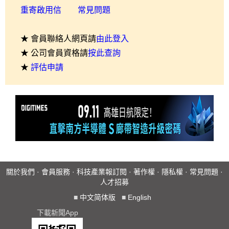
重寄啟用信
常見問題
★ 會員聯絡人網頁請
由此登入
★ 公司會員資格請
按此查詢
★
評估申請
關於我們
·
會員服務
·
科技產業報訂閱
·
著作權
·
隱私權
·
常見問題
·
人才招募
■
中文简体版
■
English
下載新聞App