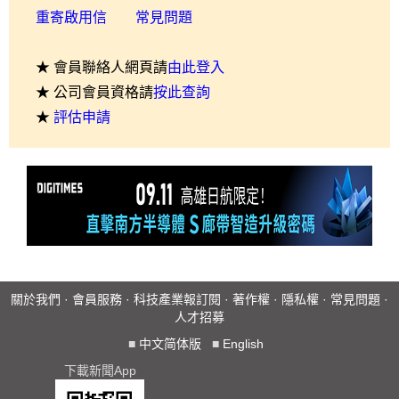
重寄啟用信
常見問題
★ 會員聯絡人網頁請
由此登入
★ 公司會員資格請
按此查詢
★
評估申請
關於我們
·
會員服務
·
科技產業報訂閱
·
著作權
·
隱私權
·
常見問題
·
人才招募
■
中文简体版
■
English
下載新聞App