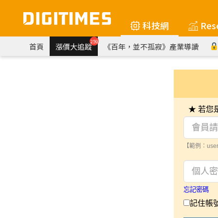
科技網
Res
259
首頁
漲價大追蹤
《百年，並不孤寂》產業導讀
★ 若
【範例：user
忘記密碼
記住帳