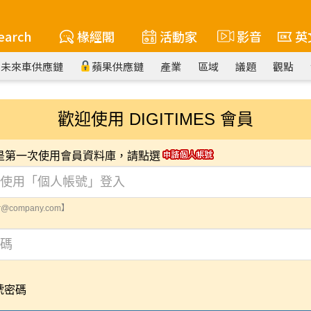
earch
椽經閣
活動家
影音
英
未來車供應鏈
蘋果供應鏈
產業
區域
議題
觀點
歡迎使用 DIGITIMES 會員
您是第一次使用會員資料庫，請點選
@company.com】
號密碼