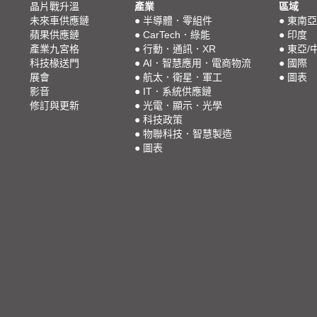
晶片戰升溫
產業
區域
未來車供應鏈
●
半導體．零組件
●
東南亞
蘋果供應鏈
●
CarTech．綠能
●
印度
產業九宮格
●
行動．通訊．XR
●
東亞/
科技椽送門
●
AI．智慧應用．電商物流
●
國際
展會
●
航太．衛星．軍工
●
圖表
影音
●
IT．系統供應鏈
修訂與更新
●
光電．顯示．光學
●
科技政策
●
物聯科技．智慧製造
●
圖表