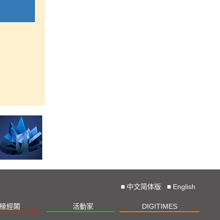
■
中文简体版
■
English
椽經閣
活動家
DIGITIMES