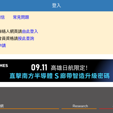
登入
用信
常見問題
聯絡人網頁請
由此登入
會員資格請
按此查詢
申請
網
Research