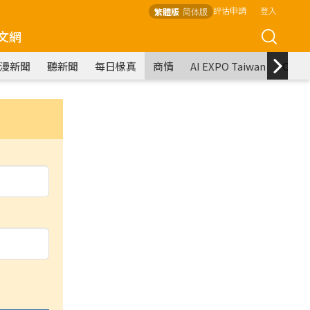
評估申請
登入
繁體版
简体版
文網
漫新聞
聽新聞
每日椽真
商情
AI EXPO Taiwan
COM