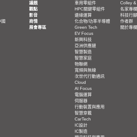
議題
車用零組件
Colley &
觀點
HPC關鍵零組件
名家專
影音
邊緣運算
科技行
中國
商情
化合物/功率半導體
作者群
展會專區
Green Tech
關於專
EV Focus
新興科技
亞洲供應鏈
智慧製造
智慧家庭
物聯網
寬頻與無線
次世代行動通訊
Cloud
AI Focus
電腦運算
伺服器
行動裝置與應用
智慧穿戴
CarTech
IC設計
IC製造