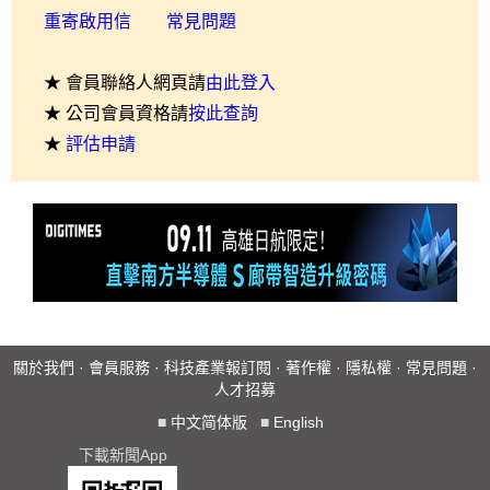
重寄啟用信
常見問題
★ 會員聯絡人網頁請
由此登入
★ 公司會員資格請
按此查詢
★
評估申請
關於我們
·
會員服務
·
科技產業報訂閱
·
著作權
·
隱私權
·
常見問題
·
人才招募
■
中文简体版
■
English
下載新聞App