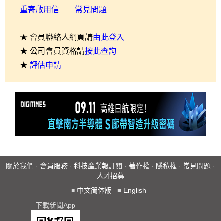
重寄啟用信
常見問題
★ 會員聯絡人網頁請
由此登入
★ 公司會員資格請
按此查詢
★
評估申請
關於我們
·
會員服務
·
科技產業報訂閱
·
著作權
·
隱私權
·
常見問題
·
人才招募
■
中文简体版
■
English
下載新聞App