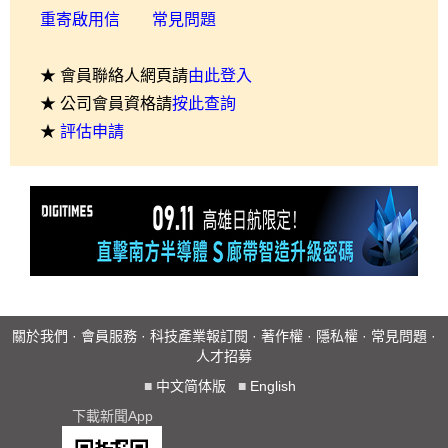
重寄啟用信
常見問題
★ 會員聯絡人網頁請
由此登入
★ 公司會員資格請
按此查詢
★
評估申請
關於我們
·
會員服務
·
科技產業報訂閱
·
著作權
·
隱私權
·
常見問題
·
人才招募
■
中文简体版
■
English
下載新聞App