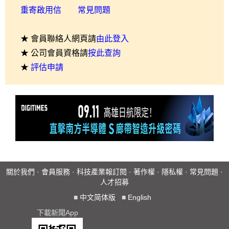
重寄啟用信
常見問題
★ 會員聯絡人網頁請
由此登入
★ 公司會員資格請
按此查詢
★
評估申請
關於我們
·
會員服務
·
科技產業報訂閱
·
著作權
·
隱私權
·
常見問題
·
人才招募
■
中文简体版
■
English
下載新聞App