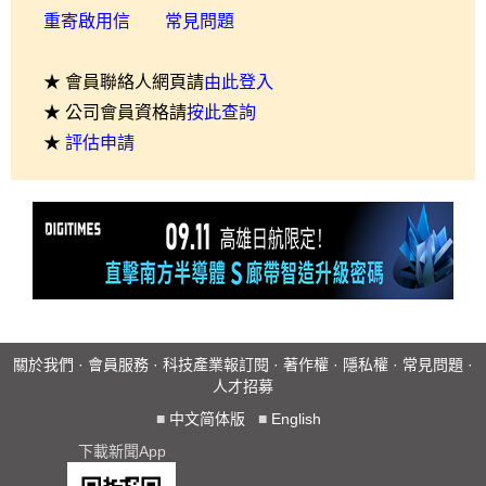
重寄啟用信
常見問題
★ 會員聯絡人網頁請
由此登入
★ 公司會員資格請
按此查詢
★
評估申請
關於我們
·
會員服務
·
科技產業報訂閱
·
著作權
·
隱私權
·
常見問題
·
人才招募
■
中文简体版
■
English
下載新聞App