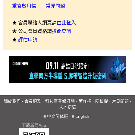
重寄啟用信
常見問題
★ 會員聯絡人網頁請
由此登入
★ 公司會員資格請
按此查詢
★
評估申請
關於我們
·
會員服務
·
科技產業報訂閱
·
著作權
·
隱私權
·
常見問題
·
人才招募
■
中文简体版
■
English
下載新聞App