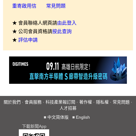
重寄啟用信
常見問題
★ 會員聯絡人網頁請
由此登入
★ 公司會員資格請
按此查詢
★
評估申請
關於我們
·
會員服務
·
科技產業報訂閱
·
著作權
·
隱私權
·
常見問題
·
人才招募
■
中文简体版
■
English
下載新聞App