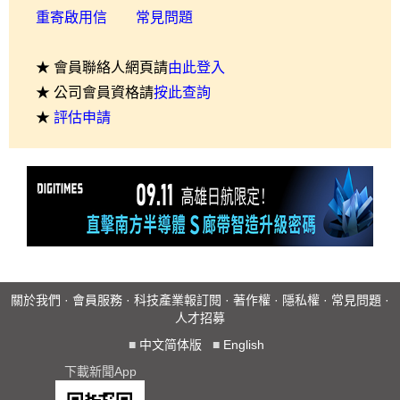
重寄啟用信
常見問題
★ 會員聯絡人網頁請
由此登入
★ 公司會員資格請
按此查詢
★
評估申請
關於我們
·
會員服務
·
科技產業報訂閱
·
著作權
·
隱私權
·
常見問題
·
人才招募
■
中文简体版
■
English
下載新聞App