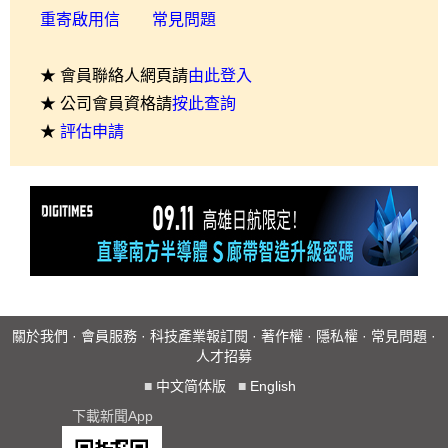
重寄啟用信
常見問題
★ 會員聯絡人網頁請
由此登入
★ 公司會員資格請
按此查詢
★
評估申請
關於我們
·
會員服務
·
科技產業報訂閱
·
著作權
·
隱私權
·
常見問題
·
人才招募
■
中文简体版
■
English
下載新聞App