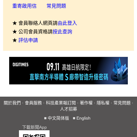
重寄啟用信
常見問題
★ 會員聯絡人網頁請
由此登入
★ 公司會員資格請
按此查詢
★
評估申請
關於我們
·
會員服務
·
科技產業報訂閱
·
著作權
·
隱私權
·
常見問題
·
人才招募
■
中文简体版
■
English
下載新聞App