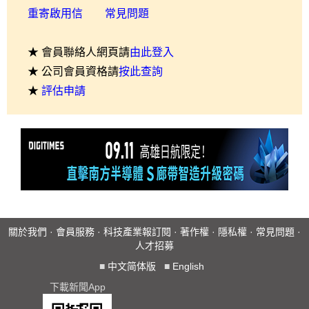
重寄啟用信
常見問題
★ 會員聯絡人網頁請
由此登入
★ 公司會員資格請
按此查詢
★
評估申請
關於我們
·
會員服務
·
科技產業報訂閱
·
著作權
·
隱私權
·
常見問題
·
人才招募
■
中文简体版
■
English
下載新聞App