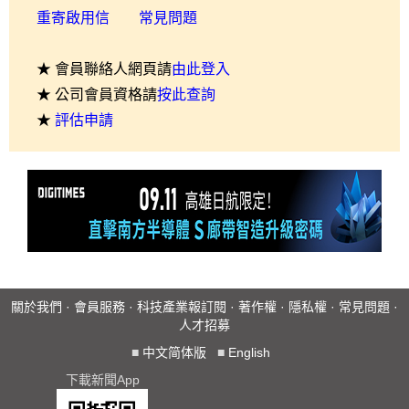
重寄啟用信
常見問題
★ 會員聯絡人網頁請
由此登入
★ 公司會員資格請
按此查詢
★
評估申請
關於我們
·
會員服務
·
科技產業報訂閱
·
著作權
·
隱私權
·
常見問題
·
人才招募
■
中文简体版
■
English
下載新聞App