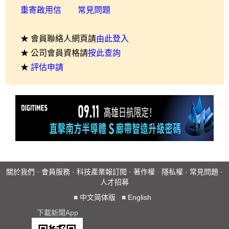
重寄啟用信
常見問題
★ 會員聯絡人網頁請
由此登入
★ 公司會員資格請
按此查詢
★
評估申請
關於我們
·
會員服務
·
科技產業報訂閱
·
著作權
·
隱私權
·
常見問題
·
人才招募
■
中文简体版
■
English
下載新聞App