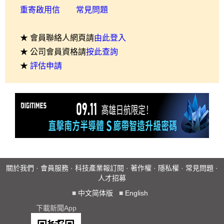
重寄啟用信
常見問題
★ 會員聯絡人網頁請
由此登入
★ 公司會員資格請
按此查詢
★
評估申請
關於我們
·
會員服務
·
科技產業報訂閱
·
著作權
·
隱私權
·
常見問題
·
人才招募
■
中文简体版
■
English
下載新聞App