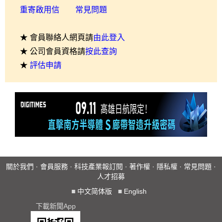
重寄啟用信
常見問題
★ 會員聯絡人網頁請
由此登入
★ 公司會員資格請
按此查詢
★
評估申請
關於我們
·
會員服務
·
科技產業報訂閱
·
著作權
·
隱私權
·
常見問題
·
人才招募
■
中文简体版
■
English
下載新聞App