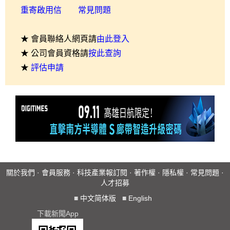
重寄啟用信
常見問題
★ 會員聯絡人網頁請
由此登入
★ 公司會員資格請
按此查詢
★
評估申請
關於我們
·
會員服務
·
科技產業報訂閱
·
著作權
·
隱私權
·
常見問題
·
人才招募
■
中文简体版
■
English
下載新聞App