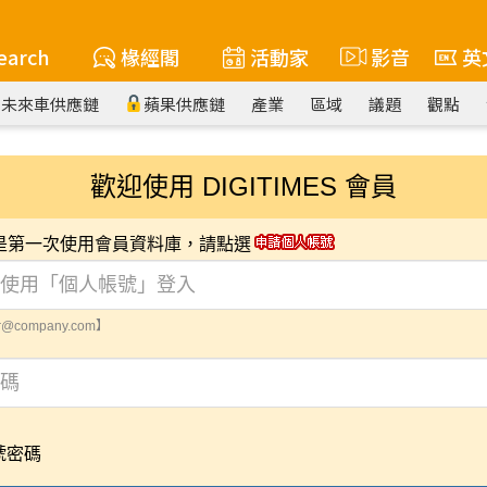
earch
椽經閣
活動家
影音
英
未來車供應鏈
蘋果供應鏈
產業
區域
議題
觀點
歡迎使用 DIGITIMES 會員
您是第一次使用會員資料庫，請點選
@company.com】
號密碼