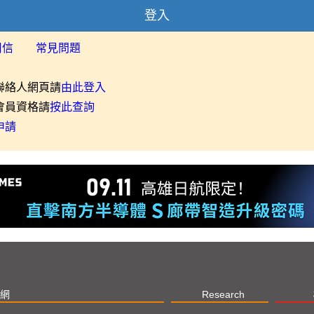
登入
用信
常見問題
聯絡人網頁請
由此登入
會員資格請
按此查詢
申請
網
Research