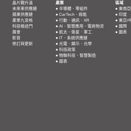
晶片戰升溫
產業
區域
未來車供應鏈
●
半導體．零組件
●
東南亞
蘋果供應鏈
●
CarTech．綠能
●
印度
產業九宮格
●
行動．通訊．XR
●
東亞/
科技椽送門
●
AI．智慧應用．電商物流
●
國際
展會
●
航太．衛星．軍工
●
圖表
影音
●
IT．系統供應鏈
修訂與更新
●
光電．顯示．光學
●
科技政策
●
物聯科技．智慧製造
●
圖表