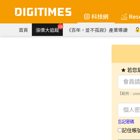
科技網
Res
259
首頁
漲價大追蹤
《百年，並不孤寂》產業導讀
★ 若
【範例：user
忘記密碼
記住帳