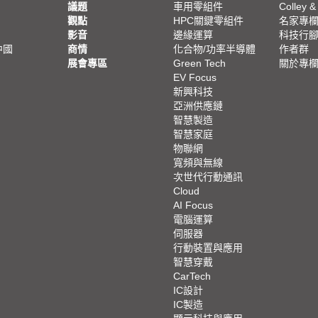
議題
車用零組件
Colley &
觀點
HPC關鍵零組件
名家專
影音
邊緣運算
科技行
中國
商情
化合物/功率半導體
作者群
展會專區
Green Tech
關於專
EV Focus
新興科技
亞洲供應鏈
智慧製造
智慧家庭
物聯網
寬頻與無線
次世代行動通訊
Cloud
AI Focus
電腦運算
伺服器
行動裝置與應用
智慧穿戴
CarTech
IC設計
IC製造