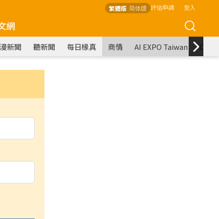
評估申請
登入
繁體版
简体版
文網
漫新聞
聽新聞
每日椽真
商情
AI EXPO Taiwan
COM