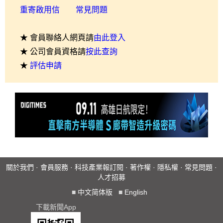
重寄啟用信
常見問題
★ 會員聯絡人網頁請
由此登入
★ 公司會員資格請
按此查詢
★
評估申請
關於我們
·
會員服務
·
科技產業報訂閱
·
著作權
·
隱私權
·
常見問題
·
人才招募
■
中文简体版
■
English
下載新聞App