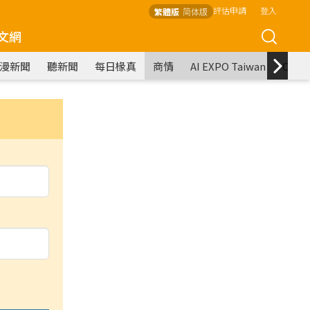
評估申請
登入
繁體版
简体版
文網
漫新聞
聽新聞
每日椽真
商情
AI EXPO Taiwan
COM