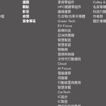
議題
車用零組件
Colley &
觀點
HPC關鍵零組件
名家專
影音
邊緣運算
科技行
中國
商情
化合物/功率半導體
作者群
展會專區
Green Tech
關於專
EV Focus
新興科技
亞洲供應鏈
智慧製造
智慧家庭
物聯網
寬頻與無線
次世代行動通訊
Cloud
AI Focus
電腦運算
伺服器
行動裝置與應用
智慧穿戴
CarTech
IC設計
IC製造