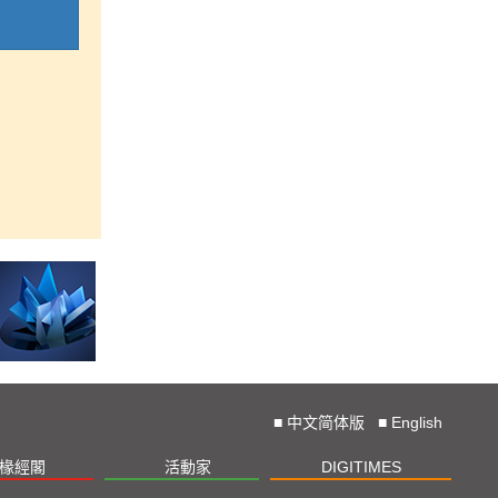
■
中文简体版
■
English
椽經閣
活動家
DIGITIMES