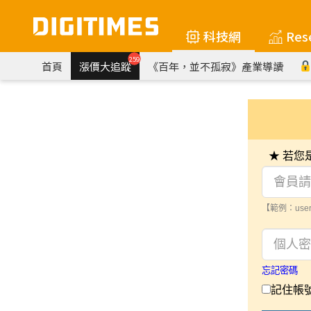
科技網
Res
259
首頁
漲價大追蹤
《百年，並不孤寂》產業導讀
★ 若
【範例：user
忘記密碼
記住帳