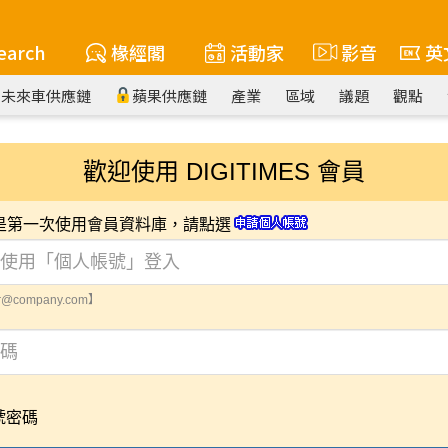
earch
椽經閣
活動家
影音
英
未來車供應鏈
蘋果供應鏈
產業
區域
議題
觀點
歡迎使用 DIGITIMES 會員
您是第一次使用會員資料庫，請點選
@company.com】
號密碼