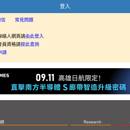
登入
用信
常見問題
聯絡人網頁請
由此登入
會員資格請
按此查詢
申請
網
Research