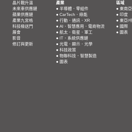
晶片戰升溫
產業
區域
未來車供應鏈
●
半導體．零組件
●
東南亞
蘋果供應鏈
●
CarTech．綠能
●
印度
產業九宮格
●
行動．通訊．XR
●
東亞/
科技椽送門
●
AI．智慧應用．電商物流
●
國際
展會
●
航太．衛星．軍工
●
圖表
影音
●
IT．系統供應鏈
修訂與更新
●
光電．顯示．光學
●
科技政策
●
物聯科技．智慧製造
●
圖表