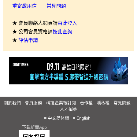
重寄啟用信
常見問題
★ 會員聯絡人網頁請
由此登入
★ 公司會員資格請
按此查詢
★
評估申請
關於我們
·
會員服務
·
科技產業報訂閱
·
著作權
·
隱私權
·
常見問題
·
人才招募
■
中文简体版
■
English
下載新聞App