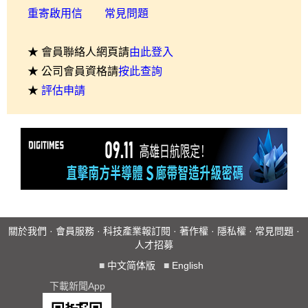
重寄啟用信
常見問題
★ 會員聯絡人網頁請
由此登入
★ 公司會員資格請
按此查詢
★
評估申請
關於我們
·
會員服務
·
科技產業報訂閱
·
著作權
·
隱私權
·
常見問題
·
人才招募
■
中文简体版
■
English
下載新聞App