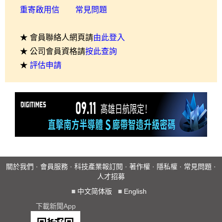
重寄啟用信
常見問題
★ 會員聯絡人網頁請
由此登入
★ 公司會員資格請
按此查詢
★
評估申請
關於我們
·
會員服務
·
科技產業報訂閱
·
著作權
·
隱私權
·
常見問題
·
人才招募
■
中文简体版
■
English
下載新聞App