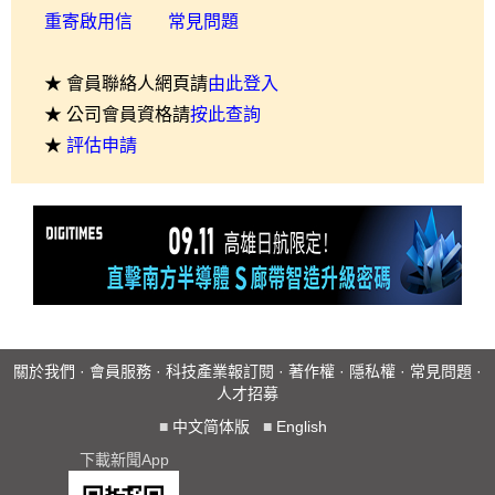
重寄啟用信
常見問題
★ 會員聯絡人網頁請
由此登入
★ 公司會員資格請
按此查詢
★
評估申請
關於我們
·
會員服務
·
科技產業報訂閱
·
著作權
·
隱私權
·
常見問題
·
人才招募
■
中文简体版
■
English
下載新聞App