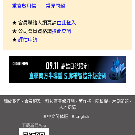
重寄啟用信
常見問題
★ 會員聯絡人網頁請
由此登入
★ 公司會員資格請
按此查詢
★
評估申請
關於我們
·
會員服務
·
科技產業報訂閱
·
著作權
·
隱私權
·
常見問題
·
人才招募
■
中文简体版
■
English
下載新聞App