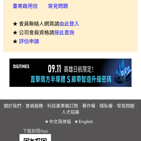
重寄啟用信
常見問題
★ 會員聯絡人網頁請
由此登入
★ 公司會員資格請
按此查詢
★
評估申請
關於我們
·
會員服務
·
科技產業報訂閱
·
著作權
·
隱私權
·
常見問題
·
人才招募
■
中文简体版
■
English
下載新聞App