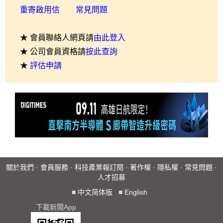
重寄啟用信
常見問題
★ 會員聯絡人網頁請
由此登入
★ 公司會員資格請
按此查詢
★
評估申請
關於我們
·
會員服務
·
科技產業報訂閱
·
著作權
·
隱私權
·
常見問題
·
人才招募
■
中文简体版
■
English
下載新聞App