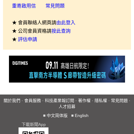
重寄啟用信
常見問題
★ 會員聯絡人網頁請
由此登入
★ 公司會員資格請
按此查詢
★
評估申請
關於我們
·
會員服務
·
科技產業報訂閱
·
著作權
·
隱私權
·
常見問題
·
人才招募
■
中文简体版
■
English
下載新聞App