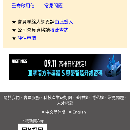
重寄啟用信
常見問題
★ 會員聯絡人網頁請
由此登入
★ 公司會員資格請
按此查詢
★
評估申請
關於我們
·
會員服務
·
科技產業報訂閱
·
著作權
·
隱私權
·
常見問題
·
人才招募
■
中文简体版
■
English
下載新聞App