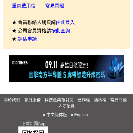
重寄啟用信
常見問題
★ 會員聯絡人網頁請
由此登入
★ 公司會員資格請
按此查詢
★
評估申請
關於我們
·
會員服務
·
科技產業報訂閱
·
著作權
·
隱私權
·
常見問題
·
人才招募
■
中文简体版
■
English
下載新聞App