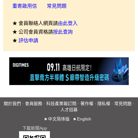
重寄啟用信
常見問題
★ 會員聯絡人網頁請
由此登入
★ 公司會員資格請
按此查詢
★
評估申請
關於我們
·
會員服務
·
科技產業報訂閱
·
著作權
·
隱私權
·
常見問題
·
人才招募
■
中文简体版
■
English
下載新聞App