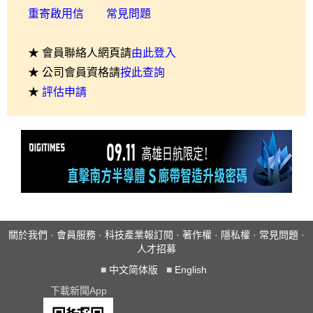
重寄啟用信
常見問題
★ 會員聯絡人網頁請
由此登入
★ 公司會員資格請
按此查詢
★
評估申請
關於我們
·
會員服務
·
科技產業報訂閱
·
著作權
·
隱私權
·
常見問題
·
人才招募
■
中文简体版
■
English
下載新聞App