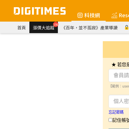
科技網
Res
259
首頁
漲價大追蹤
《百年，並不孤寂》產業導讀
★ 若
【範例：user
忘記密碼
記住帳