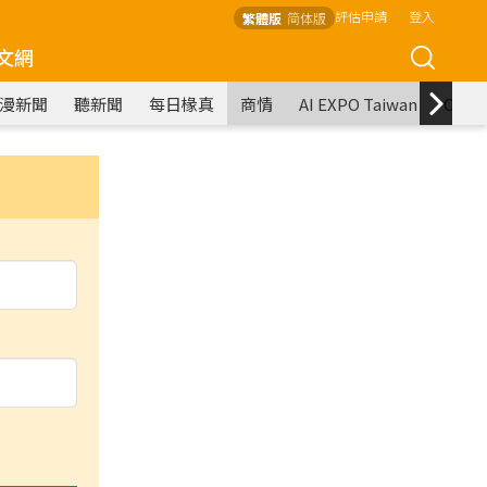
評估申請
登入
繁體版
简体版
文網
漫新聞
聽新聞
每日椽真
商情
AI EXPO Taiwan
COM