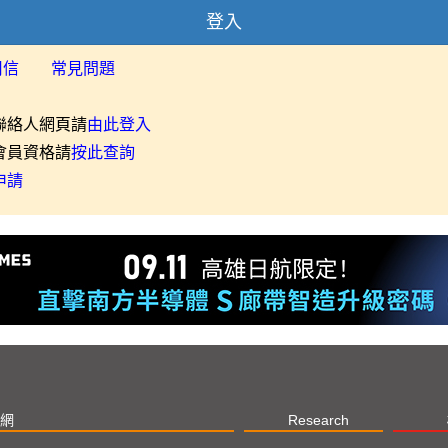
登入
用信
常見問題
聯絡人網頁請
由此登入
會員資格請
按此查詢
申請
網
Research