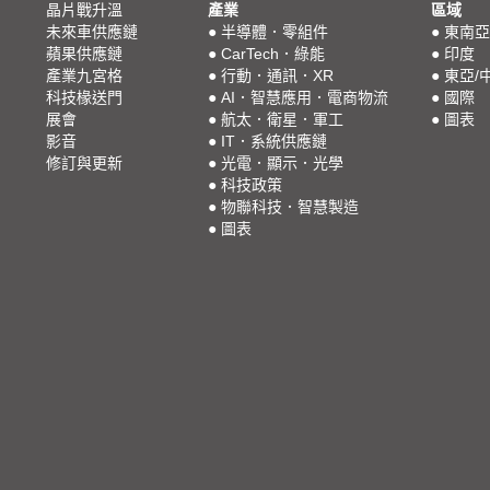
晶片戰升溫
產業
區域
未來車供應鏈
●
半導體．零組件
●
東南亞
蘋果供應鏈
●
CarTech．綠能
●
印度
產業九宮格
●
行動．通訊．XR
●
東亞/
科技椽送門
●
AI．智慧應用．電商物流
●
國際
展會
●
航太．衛星．軍工
●
圖表
影音
●
IT．系統供應鏈
修訂與更新
●
光電．顯示．光學
●
科技政策
●
物聯科技．智慧製造
●
圖表