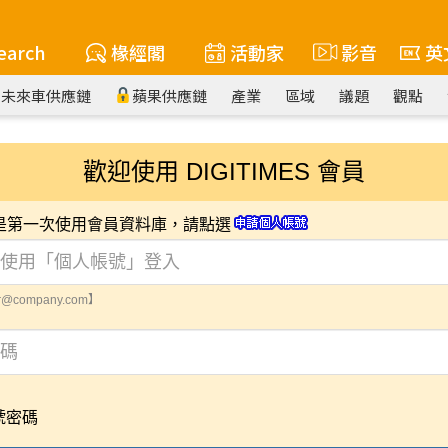
earch
椽經閣
活動家
影音
英
未來車供應鏈
蘋果供應鏈
產業
區域
議題
觀點
歡迎使用 DIGITIMES 會員
您是第一次使用會員資料庫，請點選
@company.com】
號密碼