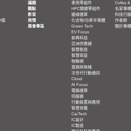
議題
車用零組件
Colley &
觀點
HPC關鍵零組件
名家專
影音
邊緣運算
科技行
中國
商情
化合物/功率半導體
作者群
展會專區
Green Tech
關於專
EV Focus
新興科技
亞洲供應鏈
智慧製造
智慧家庭
物聯網
寬頻與無線
次世代行動通訊
Cloud
AI Focus
電腦運算
伺服器
行動裝置與應用
智慧穿戴
CarTech
IC設計
IC製造