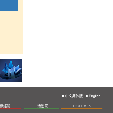
■
中文简体版
■
English
椽經閣
活動家
DIGITIMES