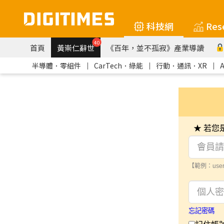
科技網
Res
40
首頁
黃崇仁辭世
《百年，並不孤寂》產業導讀
半導體．零組件
｜
CarTech．綠能
｜
行動．通訊．XR
｜
★ 若
【範例：user
忘記密碼