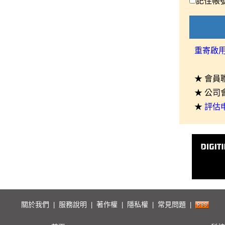
記住帳
重寄啟
★ 會員
★ 公司
★
評估
關於我們
服務說明
著作權
隱私權
常見問題
|
|
|
|
|