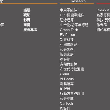
網
Research
議題
車用零組件
Colley &
觀點
HPC關鍵零組件
名家專
影音
邊緣運算
科技行
中國
商情
化合物/功率半導體
作者群
展會專區
Green Tech
關於專
EV Focus
新興科技
亞洲供應鏈
智慧製造
智慧家庭
物聯網
寬頻與無線
次世代行動通訊
Cloud
AI Focus
電腦運算
伺服器
行動裝置與應用
智慧穿戴
CarTech
IC設計