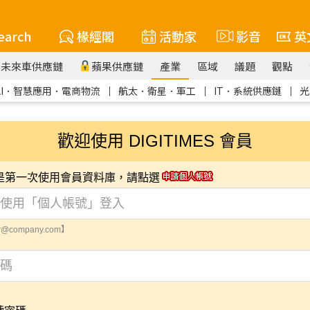
earch
椽經閣
活動家
影音
英
未來車供應鏈
蘋果供應鏈
產業
區域
議題
觀點
AI．智慧應用．電商物流
｜
航太．衛星．軍工
｜
IT．系統供應鏈
｜
光
歡迎使用 DIGITIMES 會員
您是第一次使用會員資料庫，請點選
@company.com】