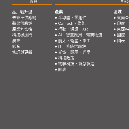
首頁
科技
晶片戰升溫
產業
區域
未來車供應鏈
●
半導體．零組件
●
東南亞
蘋果供應鏈
●
CarTech．綠能
●
印度
產業九宮格
●
行動．通訊．XR
●
東亞/
科技椽送門
●
AI．智慧應用．電商物流
●
國際
展會
●
航太．衛星．軍工
●
圖表
影音
●
IT．系統供應鏈
修訂與更新
●
光電．顯示．光學
●
科技政策
●
物聯科技．智慧製造
●
圖表