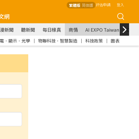
評估申請
登入
繁體版
简体版
文網
漫新聞
聽新聞
每日椽真
商情
AI EXPO Taiwan
COM
電．顯示．光學
｜
物聯科技．智慧製造
｜
科技政策
｜
圖表