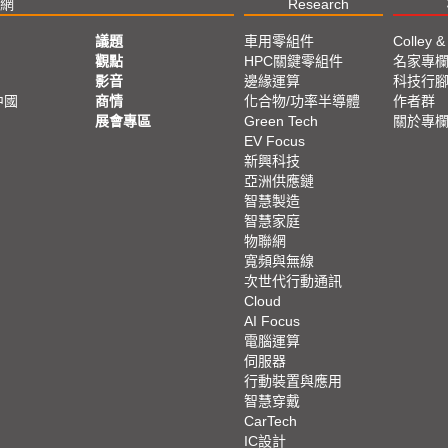
網
Research
議題
車用零組件
Colley &
觀點
HPC關鍵零組件
名家專
影音
邊緣運算
科技行
中國
商情
化合物/功率半導體
作者群
展會專區
Green Tech
關於專
EV Focus
新興科技
亞洲供應鏈
智慧製造
智慧家庭
物聯網
寬頻與無線
次世代行動通訊
Cloud
AI Focus
電腦運算
伺服器
行動裝置與應用
智慧穿戴
CarTech
IC設計