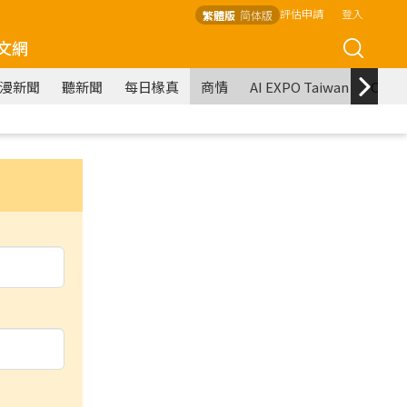
評估申請
登入
繁體版
简体版
文網
漫新聞
聽新聞
每日椽真
商情
AI EXPO Taiwan
COM