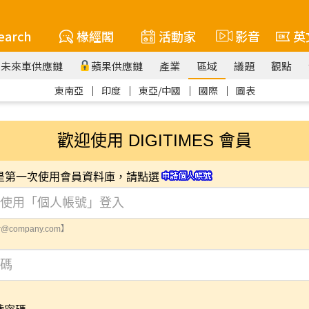
earch
椽經閣
活動家
影音
英
未來車供應鏈
蘋果供應鏈
產業
區域
議題
觀點
東南亞
｜
印度
｜
東亞/中國
｜
國際
｜
圖表
歡迎使用 DIGITIMES 會員
您是第一次使用會員資料庫，請點選
@company.com】