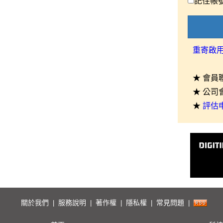
記住帳
重寄啟
★ 會員
★ 公司
★
評估
關於我們
服務說明
著作權
隱私權
常見問題
|
|
|
|
|