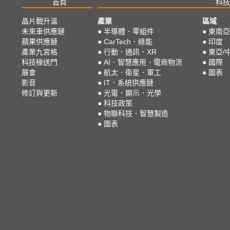
首頁
科技
晶片戰升溫
產業
區域
未來車供應鏈
●
半導體．零組件
●
東南亞
蘋果供應鏈
●
CarTech．綠能
●
印度
產業九宮格
●
行動．通訊．XR
●
東亞/
科技椽送門
●
AI．智慧應用．電商物流
●
國際
展會
●
航太．衛星．軍工
●
圖表
影音
●
IT．系統供應鏈
修訂與更新
●
光電．顯示．光學
●
科技政策
●
物聯科技．智慧製造
●
圖表