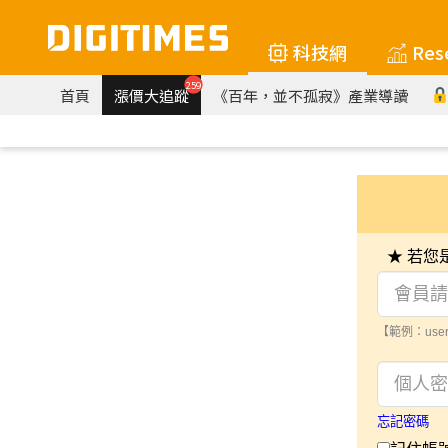
科技網
Res
259
首頁
漲價大追蹤
《百年，並不孤寂》產業導讀
★ 若
【範例：user
忘記密碼