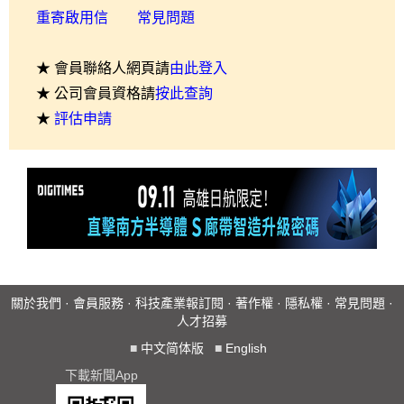
重寄啟用信
常見問題
★ 會員聯絡人網頁請
由此登入
★ 公司會員資格請
按此查詢
★
評估申請
關於我們
·
會員服務
·
科技產業報訂閱
·
著作權
·
隱私權
·
常見問題
·
人才招募
■
中文简体版
■
English
下載新聞App