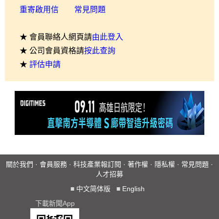
重寄啟用信
常見問題
★ 會員聯絡人網頁請
由此登入
★ 公司會員資格請
按此查詢
★
評估申請
關於我們
·
會員服務
·
科技產業報訂閱
·
著作權
·
隱私權
·
常見問題
·
人才招募
■
中文简体版
■
English
下載新聞App