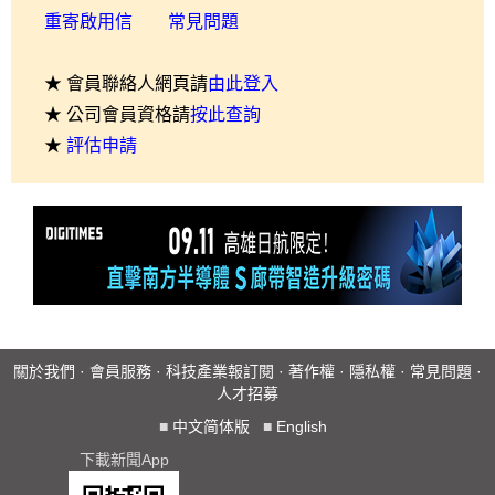
重寄啟用信
常見問題
★ 會員聯絡人網頁請
由此登入
★ 公司會員資格請
按此查詢
★
評估申請
關於我們
·
會員服務
·
科技產業報訂閱
·
著作權
·
隱私權
·
常見問題
·
人才招募
■
中文简体版
■
English
下載新聞App