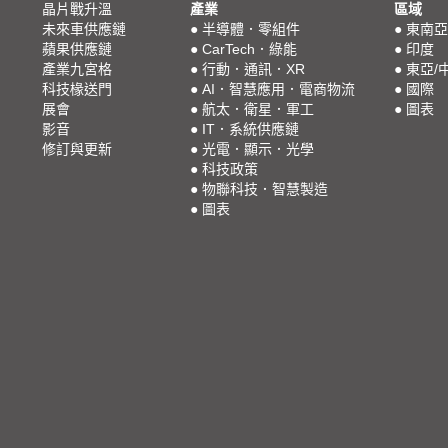
晶片戰升溫
產業
區域
未來車供應鏈
●
半導體．零組件
●
東南亞
蘋果供應鏈
●
CarTech．綠能
●
印度
產業九宮格
●
行動．通訊．XR
●
東亞/
科技椽送門
●
AI．智慧應用．電商物流
●
國際
展會
●
航太．衛星．軍工
●
圖表
影音
●
IT．系統供應鏈
修訂與更新
●
光電．顯示．光學
●
科技政策
●
物聯科技．智慧製造
●
圖表