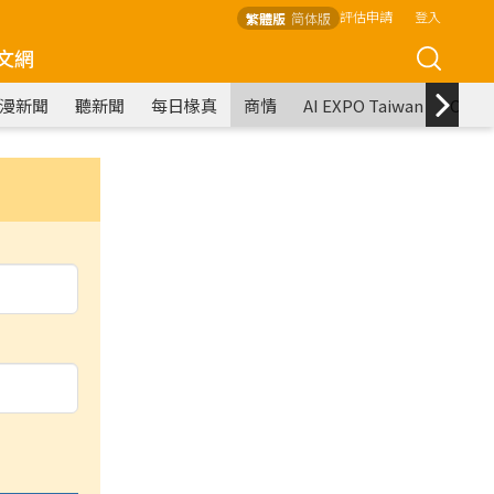
評估申請
登入
繁體版
简体版
文網
漫新聞
聽新聞
每日椽真
商情
AI EXPO Taiwan
COM