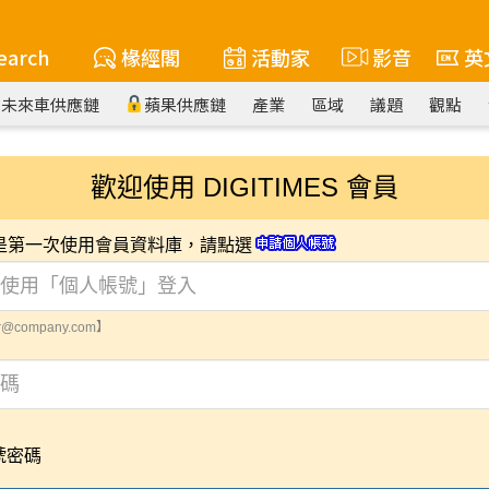
earch
椽經閣
活動家
影音
英
未來車供應鏈
蘋果供應鏈
產業
區域
議題
觀點
歡迎使用 DIGITIMES 會員
您是第一次使用會員資料庫，請點選
@company.com】
號密碼