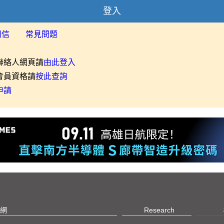
登入
用信
常見問題
聯絡人網頁請
由此登入
會員資格請
按此查詢
申請
網
Research