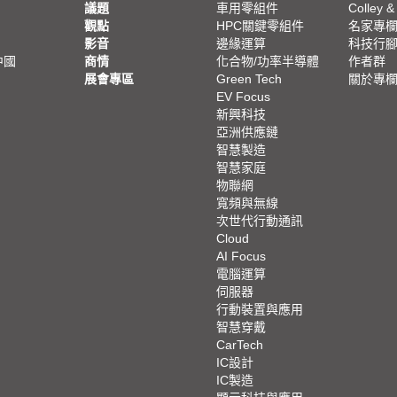
議題
車用零組件
Colley &
觀點
HPC關鍵零組件
名家專
影音
邊緣運算
科技行
中國
商情
化合物/功率半導體
作者群
展會專區
Green Tech
關於專
EV Focus
新興科技
亞洲供應鏈
智慧製造
智慧家庭
物聯網
寬頻與無線
次世代行動通訊
Cloud
AI Focus
電腦運算
伺服器
行動裝置與應用
智慧穿戴
CarTech
IC設計
IC製造