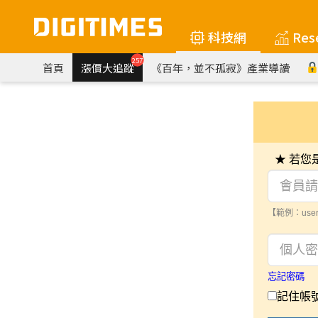
科技網
Res
257
首頁
漲價大追蹤
《百年，並不孤寂》產業導讀
★ 若
【範例：user
忘記密碼
記住帳