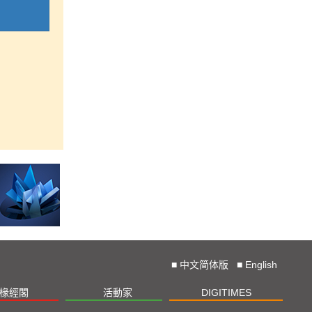
■
中文简体版
■
English
椽經閣
活動家
DIGITIMES