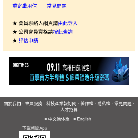
重寄啟用信
常見問題
★ 會員聯絡人網頁請
由此登入
★ 公司會員資格請
按此查詢
★
評估申請
關於我們
·
會員服務
·
科技產業報訂閱
·
著作權
·
隱私權
·
常見問題
·
人才招募
■
中文简体版
■
English
下載新聞App